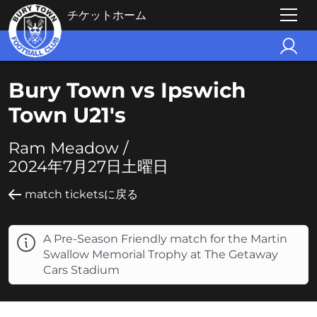
チケットホーム
Bury Town vs Ipswich
Town U21's
Ram Meadow /
2024年7月27日土曜日
match ticketsに戻る
A Pre-Season Friendly match for the Martin
Swallow Memorial Trophy at The Getaway
Cars Stadium